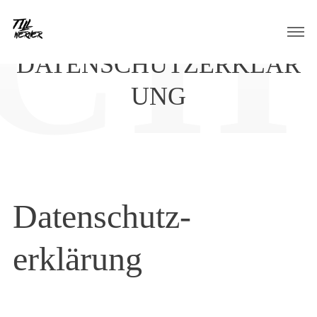
Skip
UNSERE
to
content
DATENSCHUTZERKLÄR
UNG
Datenschutz­
erklärung