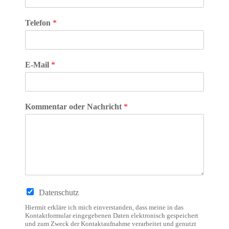
Telefon
*
E-Mail
*
Kommentar oder Nachricht
*
D
Datenschutz
a
t
Hiermit erkläre ich mich einverstanden, dass meine in das
u
Kontaktformular eingegebenen Daten elektronisch gespeichert
und zum Zweck der Kontaktaufnahme verarbeitet und genutzt
m