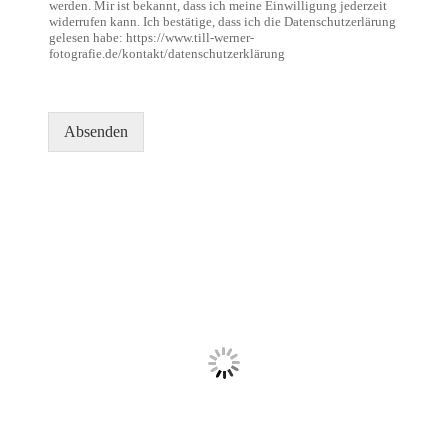
werden. Mir ist bekannt, dass ich meine Einwilligung jederzeit
N
widerrufen kann. Ich bestätige, dass ich die Datenschutzerlärung
a
gelesen habe: https://www.till-werner-
c
fotografie.de/kontakt/datenschutzerklärung
h
r
i
Absenden
c
h
t
E
-
M
a
i
l